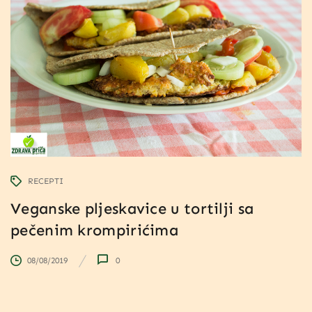
RECEPTI
Veganske pljeskavice u tortilji sa
pečenim krompirićima
08/08/2019
0