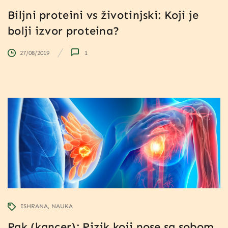
Biljni proteini vs životinjski: Koji je
bolji izvor proteina?
27/08/2019
1
ISHRANA
NAUKA
Rak (kancer): Rizik koji nose sa sobom