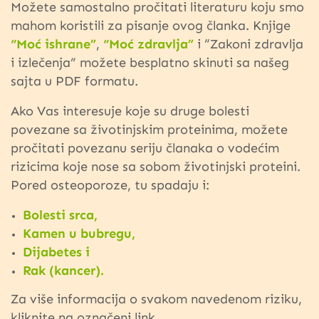
Možete samostalno pročitati literaturu koju smo
mahom koristili za pisanje ovog članka. Knjige
“Moć ishrane”
,
“Moć zdravlja”
i “Zakoni zdravlja
i izlečenja” možete besplatno skinuti sa našeg
sajta u PDF formatu.
Ako Vas interesuje koje su druge bolesti
povezane sa životinjskim proteinima, možete
pročitati povezanu seriju članaka o vodećim
rizicima koje nose sa sobom životinjski proteini.
Pored osteoporoze, tu spadaju i:
Bolesti srca,
Kamen u bubregu,
Dijabetes i
Rak (kancer).
Za više informacija o svakom navedenom riziku,
kliknite na označeni link.