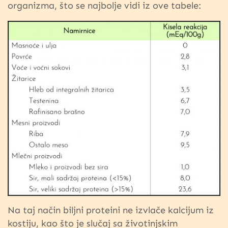
organizma, što se najbolje vidi iz ove tabele:
Na taj način biljni proteini ne izvlače kalcijum iz
kostiju, kao što je slučaj sa životinjskim