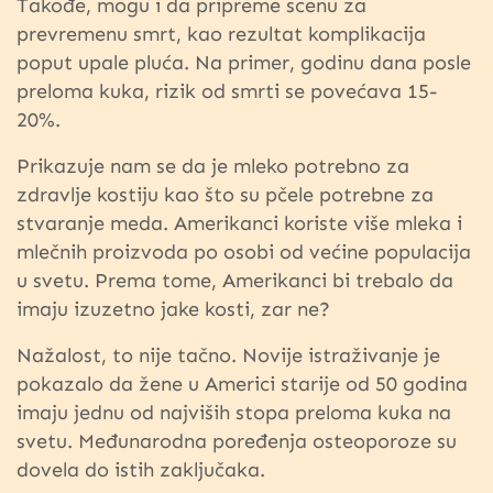
Takođe, mogu i da pripreme scenu za
prevremenu smrt, kao rezultat komplikacija
poput upale pluća. Na primer, godinu dana posle
preloma kuka, rizik od smrti se povećava 15-
20%.
Prikazuje nam se da je mleko potrebno za
zdravlje kostiju kao što su pčele potrebne za
stvaranje meda. Amerikanci koriste više mleka i
mlečnih proizvoda po osobi od većine populacija
u svetu. Prema tome, Amerikanci bi trebalo da
imaju izuzetno jake kosti, zar ne?
Nažalost, to nije tačno. Novije istraživanje je
pokazalo da žene u Americi starije od 50 godina
imaju jednu od najviših stopa preloma kuka na
svetu. Međunarodna poređenja osteoporoze su
dovela do istih zaključaka.