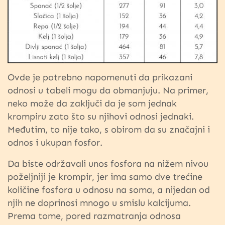
Ovde je potrebno napomenuti da prikazani
odnosi u tabeli mogu da obmanjuju. Na primer,
neko može da zaključi da je som jednak
krompiru zato što su njihovi odnosi jednaki.
Međutim, to nije tako, s obirom da su značajni i
odnos i ukupan fosfor.
Da biste održavali unos fosfora na nižem nivou
poželjniji je krompir, jer ima samo dve trećine
količine fosfora u odnosu na soma, a nijedan od
njih ne doprinosi mnogo u smislu kalcijuma.
Prema tome, pored razmatranja odnosa