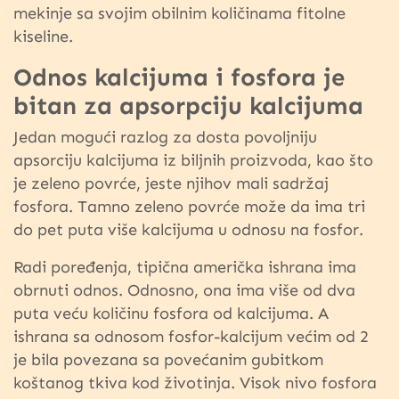
mekinje sa svojim obilnim količinama fitolne
kiseline.
Odnos kalcijuma i fosfora je
bitan za apsorpciju kalcijuma
Jedan mogući razlog za dosta povoljniju
apsorciju kalcijuma iz biljnih proizvoda, kao što
je zeleno povrće, jeste njihov mali sadržaj
fosfora. Tamno zeleno povrće može da ima tri
do pet puta više kalcijuma u odnosu na fosfor.
Radi poređenja, tipična američka ishrana ima
obrnuti odnos. Odnosno, ona ima više od dva
puta veću količinu fosfora od kalcijuma. A
ishrana sa odnosom fosfor-kalcijum većim od 2
je bila povezana sa povećanim gubitkom
koštanog tkiva kod životinja. Visok nivo fosfora