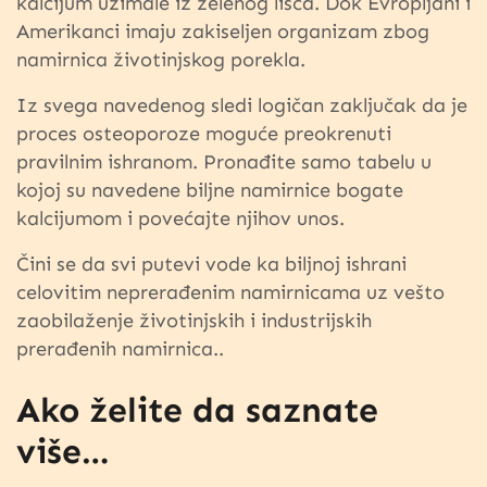
kalcijum uzimale iz zelenog lišća. Dok Evropljani i
Amerikanci imaju zakiseljen organizam zbog
namirnica životinjskog porekla.
Iz svega navedenog sledi logičan zaključak da je
proces osteoporoze moguće preokrenuti
pravilnim ishranom. Pronađite samo tabelu u
kojoj su navedene biljne namirnice bogate
kalcijumom i povećajte njihov unos.
Čini se da svi putevi vode ka biljnoj ishrani
celovitim neprerađenim namirnicama uz vešto
zaobilaženje životinjskih i industrijskih
prerađenih namirnica..
Ako želite da saznate
više…