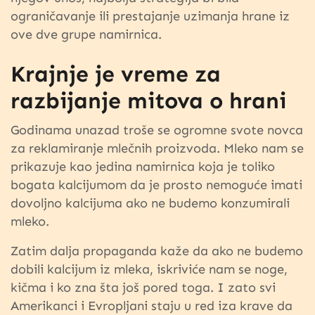
ograničavanje ili prestajanje uzimanja hrane iz
ove dve grupe namirnica.
Krajnje je vreme za
razbijanje mitova o hrani
Godinama unazad troše se ogromne svote novca
za reklamiranje mlečnih proizvoda. Mleko nam se
prikazuje kao jedina namirnica koja je toliko
bogata kalcijumom da je prosto nemoguće imati
dovoljno kalcijuma ako ne budemo konzumirali
mleko.
Zatim dalja propaganda kaže da ako ne budemo
dobili kalcijum iz mleka, iskriviće nam se noge,
kičma i ko zna šta još pored toga. I zato svi
Amerikanci i Evropljani staju u red iza krave da