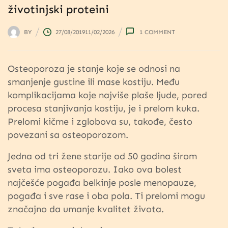
životinjski proteini
BY
27/08/2019
11/02/2026
1
COMMENT
Osteoporoza je stanje koje se odnosi na
smanjenje gustine ili mase kostiju. Među
komplikacijama koje najviše plaše ljude, pored
procesa stanjivanja kostiju, je i prelom kuka.
Prelomi kičme i zglobova su, takođe, često
povezani sa osteoporozom.
Jedna od tri žene starije od 50 godina širom
sveta ima osteoporozu. Iako ova bolest
najčešće pogađa belkinje posle menopauze,
pogađa i sve rase i oba pola. Ti prelomi mogu
značajno da umanje kvalitet života.