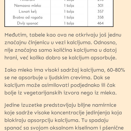
Međutim, tabele kao ova ne otkrivaju još jednu
značajnu činjenicu u vezi kalcijuma. Odnosno,
nije značajna samo količina kalcijuma u datoj
hrani, već koliko dobro se kalcijum apsorbuje.
Iako mleko ima visoki sadržaj kalcijuma, 60-80%
se ne apsorbuje u ljudskim crevima. Dok se
kalcijum može asimilovati podjednako ili čak
bolje iz vegetarijanskih izvora nego iz mleka.
Jedine izuzetke predstavljaju biljne namirnice
koje sadrže visoke koncentracije jedinjenja koja
blokiraju apsorpciju kalcijuma. Tu spadaju
spanać sa svojom oksalnom kiselinom i pšenične