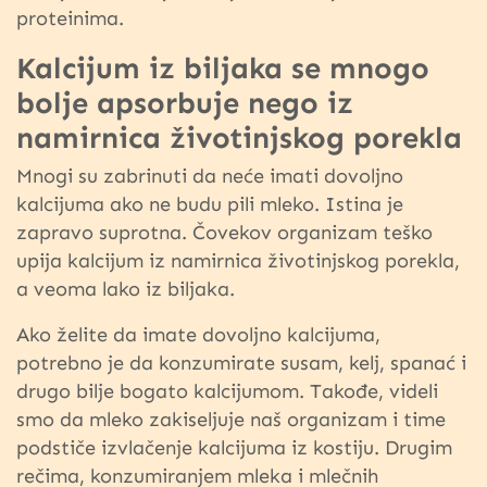
proteinima.
Kalcijum iz biljaka se mnogo
bolje apsorbuje nego iz
namirnica životinjskog porekla
Mnogi su zabrinuti da neće imati dovoljno
kalcijuma ako ne budu pili mleko. Istina je
zapravo suprotna. Čovekov organizam teško
upija kalcijum iz namirnica životinjskog porekla,
a veoma lako iz biljaka.
Ako želite da imate dovoljno kalcijuma,
potrebno je da konzumirate susam, kelj, spanać i
drugo bilje bogato kalcijumom. Takođe, videli
smo da mleko zakiseljuje naš organizam i time
podstiče izvlačenje kalcijuma iz kostiju. Drugim
rečima, konzumiranjem mleka i mlečnih