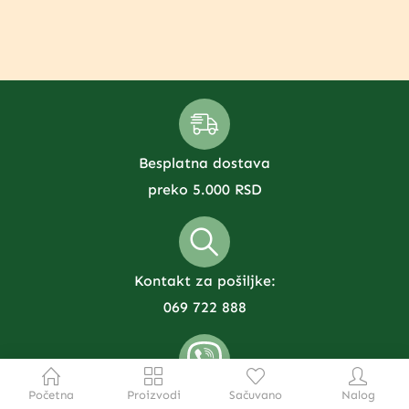
Besplatna dostava
preko 5.000 RSD
Kontakt za pošiljke:
069 722 888
Početna
Proizvodi
Sačuvano
Nalog
Proizvodi i porudžbine: