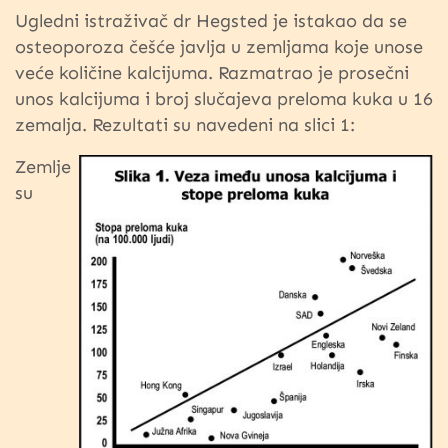
Ugledni istraživač dr Hegsted je istakao da se
osteoporoza češće javlja u zemljama koje unose
veće količine kalcijuma. Razmatrao je prosečni
unos kalcijuma i broj slučajeva preloma kuka u 16
zemalja. Rezultati su navedeni na slici 1:
Zemlje
su