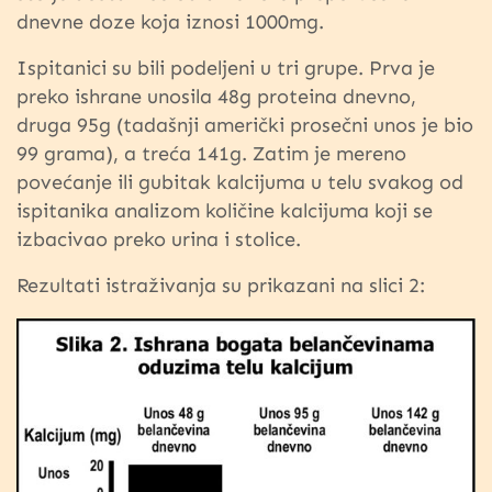
dnevne doze koja iznosi 1000mg.
Ispitanici su bili podeljeni u tri grupe. Prva je
preko ishrane unosila 48g proteina dnevno,
druga 95g (tadašnji američki prosečni unos je bio
99 grama), a treća 141g. Zatim je mereno
povećanje ili gubitak kalcijuma u telu svakog od
ispitanika analizom količine kalcijuma koji se
izbacivao preko urina i stolice.
Rezultati istraživanja su prikazani na slici 2: