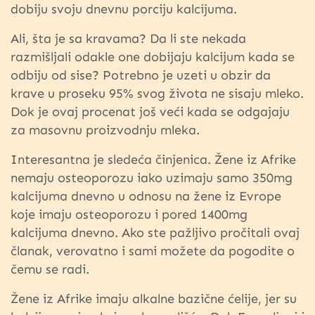
dobiju svoju dnevnu porciju kalcijuma.
Ali, šta je sa kravama? Da li ste nekada
razmišljali odakle one dobijaju kalcijum kada se
odbiju od sise? Potrebno je uzeti u obzir da
krave u proseku 95% svog života ne sisaju mleko.
Dok je ovaj procenat još veći kada se odgajaju
za masovnu proizvodnju mleka.
Interesantna je sledeća činjenica. Žene iz Afrike
nemaju osteoporozu iako uzimaju samo 350mg
kalcijuma dnevno u odnosu na žene iz Evrope
koje imaju osteoporozu i pored 1400mg
kalcijuma dnevno. Ako ste pažljivo pročitali ovaj
članak, verovatno i sami možete da pogodite o
čemu se radi.
Žene iz Afrike imaju alkalne bazične ćelije, jer su