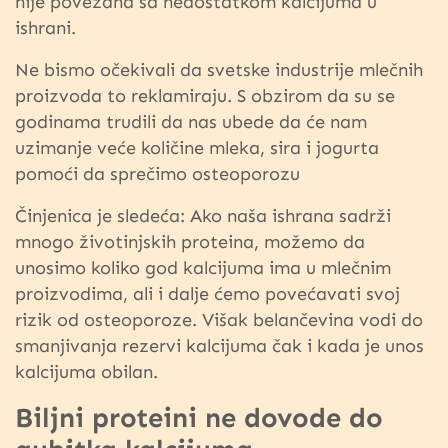
nije povezana sa nedostatkom kalcijuma u
ishrani.
Ne bismo očekivali da svetske industrije mlečnih
proizvoda to reklamiraju. S obzirom da su se
godinama trudili da nas ubede da će nam
uzimanje veće količine mleka, sira i jogurta
pomoći da sprečimo osteoporozu
Činjenica je sledeća: Ako naša ishrana sadrži
mnogo životinjskih proteina, možemo da
unosimo koliko god kalcijuma ima u mlečnim
proizvodima, ali i dalje ćemo povećavati svoj
rizik od osteoporoze. Višak belančevina vodi do
smanjivanja rezervi kalcijuma čak i kada je unos
kalcijuma obilan.
Biljni proteini ne dovode do