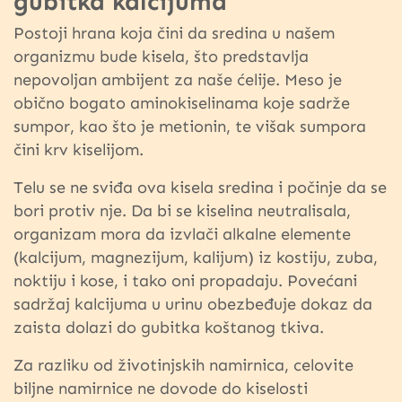
gubitka kalcijuma
Postoji hrana koja čini da sredina u našem
organizmu bude kisela, što predstavlja
nepovoljan ambijent za naše ćelije. Meso je
obično bogato aminokiselinama koje sadrže
sumpor, kao što je metionin, te višak sumpora
čini krv kiselijom.
Telu se ne sviđa ova kisela sredina i počinje da se
bori protiv nje. Da bi se kiselina neutralisala,
organizam mora da izvlači alkalne elemente
(kalcijum, magnezijum, kalijum) iz kostiju, zuba,
noktiju i kose, i tako oni propadaju. Povećani
sadržaj kalcijuma u urinu obezbeđuje dokaz da
zaista dolazi do gubitka koštanog tkiva.
Za razliku od životinjskih namirnica, celovite
biljne namirnice ne dovode do kiselosti