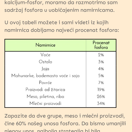
kalcijum-fosfor, moramo da razmotrimo sam
sadržaj fosfora u uobičajenim namirnicama.
U ovoj tabeli možete i sami videti iz kojih
namirnica dobijamo najveći procenat fosfora:
Zapazite da dve grupe, meso i mlečni proizvodi,
čine 60% našeg unosa fosfora. Da bismo umanjili
njegov unos, najbolja strategija bi bila