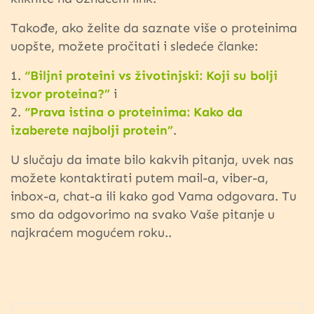
Takođe, ako želite da saznate više o proteinima
uopšte, možete pročitati i sledeće članke:
1.
“Biljni proteini vs životinjski: Koji su bolji
izvor proteina?”
i
2.
“Prava istina o proteinima: Kako da
izaberete najbolji protein”
.
U slučaju da imate bilo kakvih pitanja, uvek nas
možete kontaktirati putem mail-a, viber-a,
inbox-a, chat-a ili kako god Vama odgovara. Tu
smo da odgovorimo na svako Vaše pitanje u
najkraćem mogućem roku..