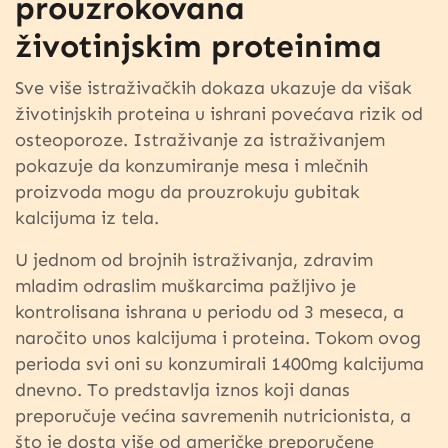
prouzrokovana
životinjskim proteinima
Sve više istraživačkih dokaza ukazuje da višak
životinjskih proteina u ishrani povećava rizik od
osteoporoze. Istraživanje za istraživanjem
pokazuje da konzumiranje mesa i mlečnih
proizvoda mogu da prouzrokuju gubitak
kalcijuma iz tela.
U jednom od brojnih istraživanja, zdravim
mladim odraslim muškarcima pažljivo je
kontrolisana ishrana u periodu od 3 meseca, a
naročito unos kalcijuma i proteina. Tokom ovog
perioda svi oni su konzumirali 1400mg kalcijuma
dnevno. To predstavlja iznos koji danas
preporučuje većina savremenih nutricionista, a
što je dosta više od američke preporučene