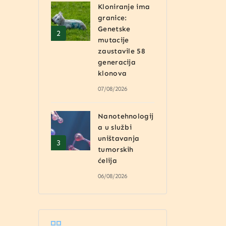
Kloniranje ima
granice:
Genetske
mutacije
zaustavile 58
generacija
klonova
07/08/2026
Nanotehnologij
a u službi
uništavanja
tumorskih
ćelija
06/08/2026