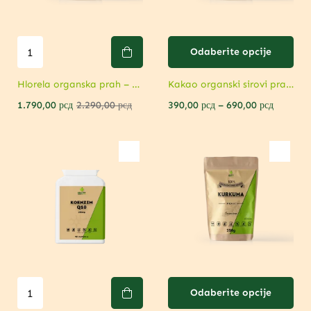
Odaberite opcije
Hlorela organska prah – Moćna detoksikacija i podrška imunitetu
Kakao organski sirovi prah – Superhrana za energiju i raspoloženje
390,00
рсд
–
690,00
рсд
1.790,00
рсд
2.290,00
рсд
Odaberite opcije