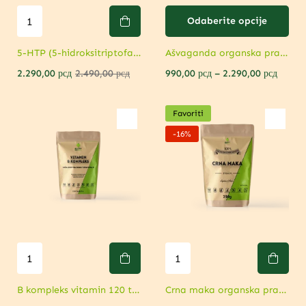
Odaberite opcije
5-HTP (5-hidroksitriptofan) 90 kapsula – Podržava raspoloženje
Ašvaganda organska prah ili KSM-66 90 kapsula – Adaptogen
990,00
рсд
–
2.290,00
рсд
2.290,00
рсд
2.490,00
рсд
Favoriti
-16%
B kompleks vitamin 120 tableta – Moćna podrška nervnom sistemu
Crna maka organska prah – Prirodna podrška energiji i hormonima