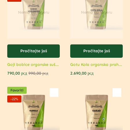
Nema na lageru
Nema na lageru
Pročitajte još
Pročitajte još
Goji bobice organske sušene – Superhrana za energiju i zdravlje
Gotu Kola organska prah – Prirodna podrška mozgu
2.690,00
рсд
790,00
рсд
990,00
рсд
Favoriti
-22%