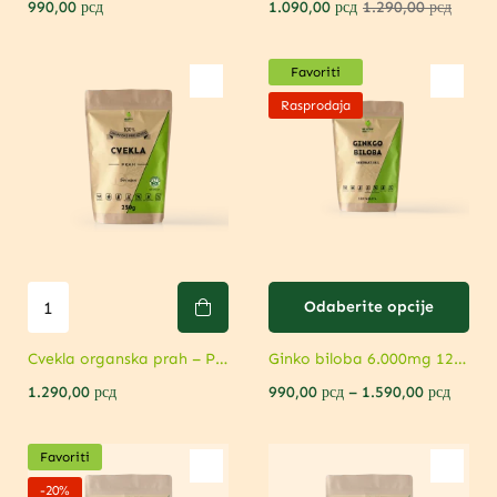
990,00
рсд
1.090,00
рсд
1.290,00
рсд
Favoriti
Rasprodaja
Odaberite opcije
Cvekla organska prah – Podrška sportskim performansama
Ginko biloba 6.000mg 120 tableta i 2.000mg 90 kapsula sa Vit B
1.290,00
рсд
990,00
рсд
–
1.590,00
рсд
Favoriti
-20%