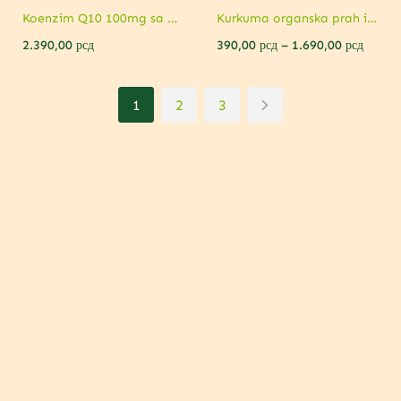
Koenzim Q10 100mg sa dodatkom Vitamina B1 90 kapsula
Kurkuma organska prah ili Kurkuma Ekstrakt 90 kapsula
2.390,00
рсд
390,00
рсд
–
1.690,00
рсд
1
2
3