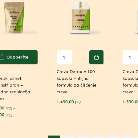
Odaberite
opcije
Creva Detox A 100
Creva 
onski cimet
kapsula – Biljna
kapsula
nski prah –
formula za čišćenje
formula
odna regulacija
creva
creva
ra
1.490,00
рсд
1.590,
,00
рсд
–
,00
рсд