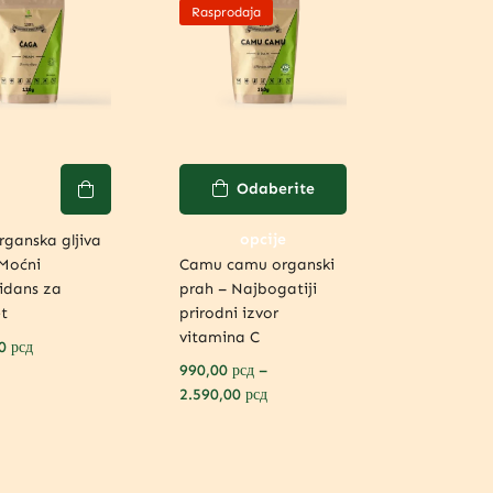
Rasprodaja
Odaberite
opcije
ganska gljiva
 Moćni
Camu camu organski
idans za
prah – Najbogatiji
t
prirodni izvor
vitamina C
00
рсд
990,00
рсд
–
2.590,00
рсд