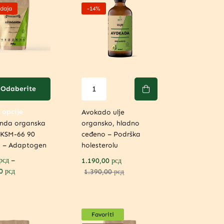
daja
-14%
Odaberite
opcije
Avokado ulje
nda organska
organsko, hladno
i KSM-66 90
ceđeno – Podrška
a – Adaptogen
holesterolu
рсд
–
1.190,00
рсд
00
рсд
1.390,00
рсд
Favoriti