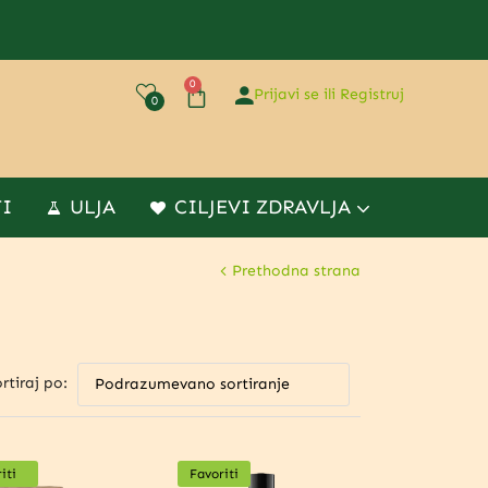
0
Prijavi se ili Registruj
0
TI
ULJA
CILJEVI ZDRAVLJA
Prethodna strana
rtiraj po:
iti
Favoriti