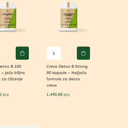
Detox B 100
Creva Detox B Strong
 – Jača biljna
90 kapsula – Najjača
 za čišćenje
formula za detox
creva
00
рсд
1.490,00
рсд