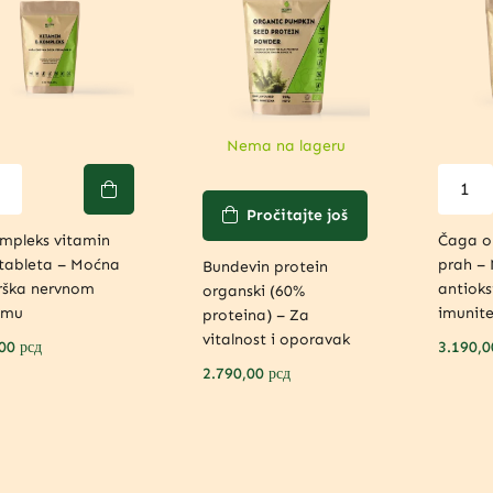
Nema na lageru
Pročitajte još
mpleks vitamin
Čaga or
tableta – Moćna
prah –
Bundevin protein
rška nervnom
antioks
organski (60%
emu
imunite
proteina) – Za
vitalnost i oporavak
,00
рсд
3.190,
2.790,00
рсд