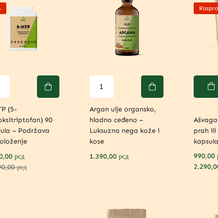
%
Raspro
P (5-
Argan ulje organsko,
oksitriptofan) 90
hladno ceđeno –
Ašvaga
ula – Podržava
Luksuzna nega kože i
prah il
oloženje
kose
kapsul
990,00
0,00
рсд
1.390,00
рсд
2.290,
90,00
рсд