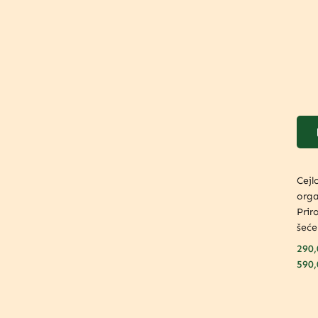
Cejl
orga
Prir
šeće
290
590