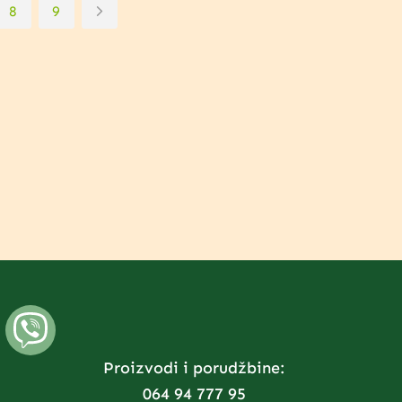
8
9
Proizvodi i porudžbine:
064 94 777 95