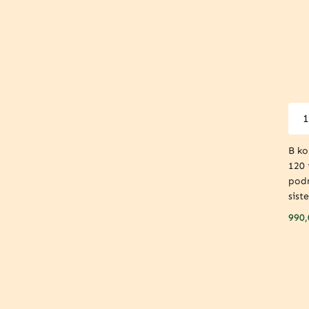
B ko
120 
pod
sist
990