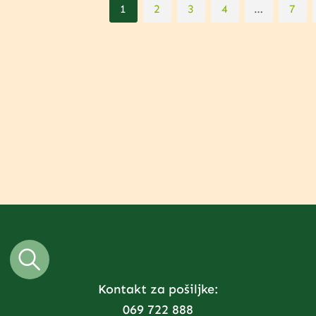
1
2
3
4
…
7
Kontakt za pošiljke:
069 722 888