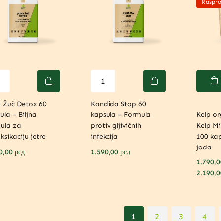
Raspro
a Žuč Detox 60
Kandida Stop 60
ula – Biljna
kapsula – Formula
Kelp or
ula za
protiv gljivičnih
Kelp Mi
ksikaciju jetre
infekcija
100 kap
joda
0,00
рсд
1.590,00
рсд
1.790,
2.190,
1
2
3
4