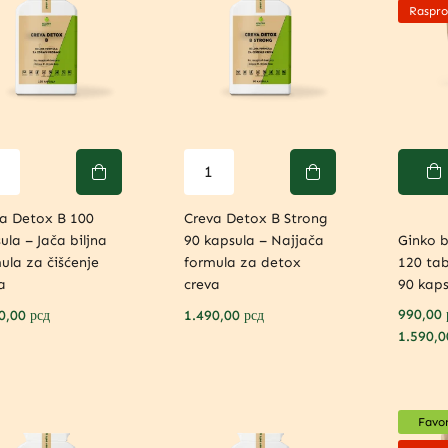
Raspro
a Detox B 100
Creva Detox B Strong
ula – Jača biljna
90 kapsula – Najjača
Ginko 
ula za čišćenje
formula za detox
120 tab
a
creva
90 kaps
990,00
0,00
рсд
1.490,00
рсд
1.590,
Favor