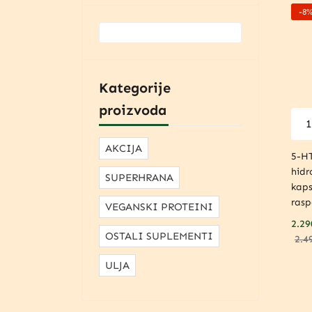
-8
Kategorije
proizvoda
AKCIJA
5-HT
hidr
SUPERHRANA
kaps
rasp
VEGANSKI PROTEINI
2.29
OSTALI SUPLEMENTI
2.4
ULJA