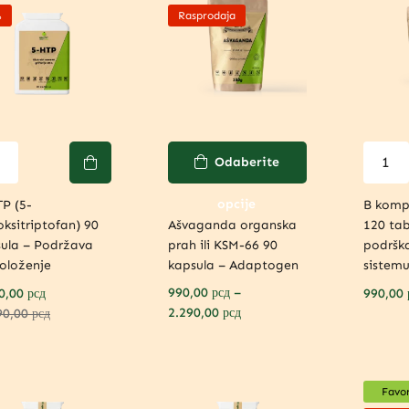
%
Rasprodaja
Odaberite
opcije
P (5-
B komp
oksitriptofan) 90
Ašvaganda organska
120 ta
ula – Podržava
prah ili KSM-66 90
podršk
oloženje
kapsula – Adaptogen
sistem
990,00
рсд
–
0,00
рсд
990,00
2.290,00
рсд
90,00
рсд
Favor