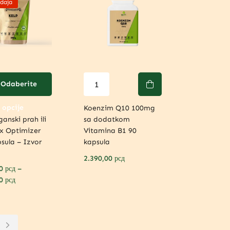
daja
Odaberite
opcije
Koenzim Q10 100mg
ganski prah ili
sa dodatkom
x Optimizer
Vitamina B1 90
sula – Izvor
kapsula
2.390,00
рсд
00
рсд
–
00
рсд