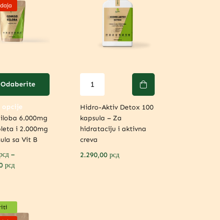
daja
Odaberite
opcije
Hidro-Aktiv Detox 100
biloba 6.000mg
kapsula – Za
leta i 2.000mg
hidrataciju i aktivna
ula sa Vit B
creva
рсд
–
2.290,00
рсд
00
рсд
iti