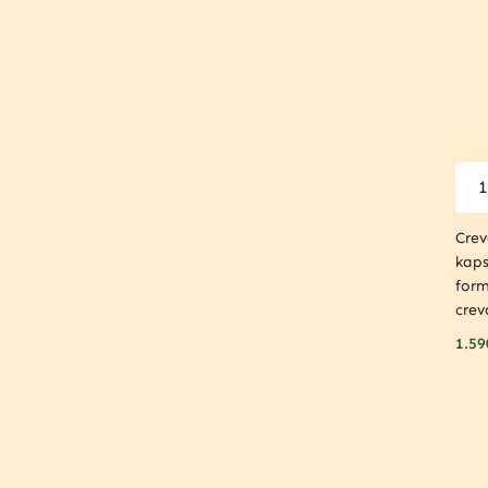
Crev
kaps
form
crev
1.59