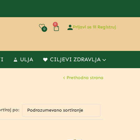
0
Prijavi se ili Registruj
0
TI
ULJA
CILJEVI ZDRAVLJA
Prethodna strana
rtiraj po: