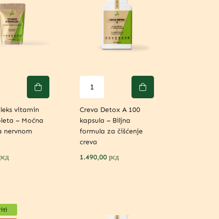
leks vitamin
Creva Detox A 100
bleta – Moćna
kapsula – Biljna
a nervnom
formula za čišćenje
u
creva
рсд
1.490,00
рсд
iti