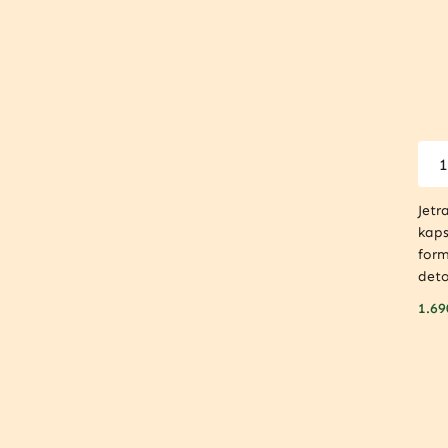
Jetr
kaps
form
deto
1.69