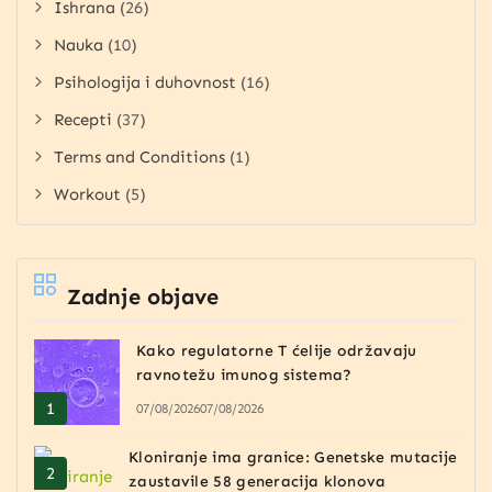
Ishrana
(26)
Nauka
(10)
Psihologija i duhovnost
(16)
Recepti
(37)
Terms and Conditions
(1)
Workout
(5)
Zadnje objave
Kako regulatorne T ćelije održavaju
ravnotežu imunog sistema?
07/08/2026
07/08/2026
Kloniranje ima granice: Genetske mutacije
zaustavile 58 generacija klonova