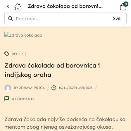
0
Zdrava čokolada od borovnica i indijskog oraha
RECEPTI
Zdrava čokolada od borovnica i
indijskog oraha
BY
ZDRAVA PRIČA
10/11/2020
11/05/2025
0
COMMENTS
Zdrava čokolada najviše podseća na čokoladu sa
mentom zbog njenog osvežavajućeg ukusa.