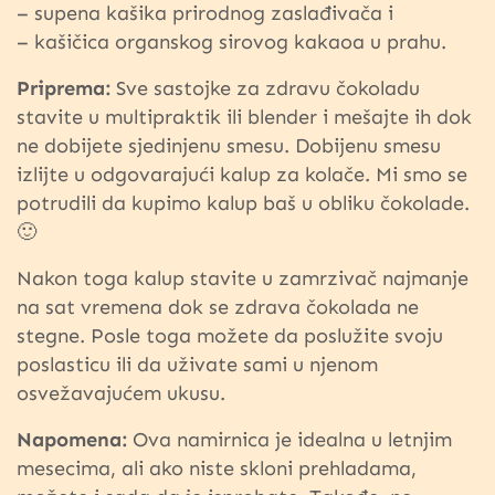
– supena kašika prirodnog zaslađivača i
– kašičica organskog sirovog kakaoa u prahu.
Priprema:
Sve sastojke za zdravu čokoladu
stavite u multipraktik ili blender i mešajte ih dok
ne dobijete sjedinjenu smesu. Dobijenu smesu
izlijte u odgovarajući kalup za kolače. Mi smo se
potrudili da kupimo kalup baš u obliku čokolade.
🙂
Nakon toga kalup stavite u zamrzivač najmanje
na sat vremena dok se zdrava čokolada ne
stegne. Posle toga možete da poslužite svoju
poslasticu ili da uživate sami u njenom
osvežavajućem ukusu.
Napomena:
Ova namirnica je idealna u letnjim
mesecima, ali ako niste skloni prehladama,