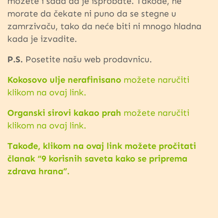
možete i sada da je isprobate. Takođe, ne
morate da čekate ni puno da se stegne u
zamrzivaču, tako da neće biti ni mnogo hladna
kada je izvadite.
P.S.
Posetite našu web prodavnicu.
Kokosovo ulje nerafinisano
možete naručiti
klikom na ovaj link.
Organski sirovi kakao prah
možete naručiti
klikom na ovaj link.
Takođe, klikom na ovaj link možete pročitati
članak “9 korisnih saveta kako se priprema
zdrava hrana”.