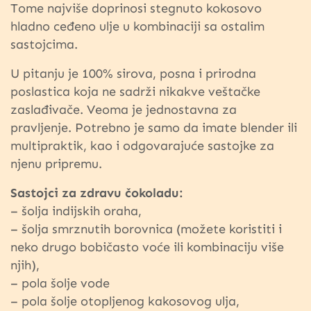
Tome najviše doprinosi stegnuto kokosovo
hladno ceđeno ulje u kombinaciji sa ostalim
sastojcima.
U pitanju je 100% sirova, posna i prirodna
poslastica koja ne sadrži nikakve veštačke
zaslađivače. Veoma je jednostavna za
pravljenje. Potrebno je samo da imate blender ili
multipraktik, kao i odgovarajuće sastojke za
njenu pripremu.
Sastojci za zdravu čokoladu:
– šolja indijskih oraha,
– šolja smrznutih borovnica (možete koristiti i
neko drugo bobičasto voće ili kombinaciju više
njih),
– pola šolje vode
– pola šolje otopljenog kakosovog ulja,