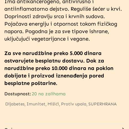
Ima antikancerogeno,
antivirusno i
antiinflamatorno dejstvo. Reguliše šećer u krvi.
Doprinosti zdravlju srca i krvnih sudova.
Pojačava energiju i otpornost tokom fizičkog
napora. Pogodna je za sve tipove ishrane,
uključujući vegetarijance i vegane.
Za sve narudžbine preko 5.000 dinara
ostvarujete besplatnu dostavu. Dok za
narudžbine preko 10.000 dinara na poklon
dobijate i proizvod iznenađenja pored
besplatne poštarine.
Dostupnost:
20 na zalihama
Dijabetes
Imunitet
Mišići
Protiv upala
SUPERHRANA