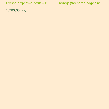
Cvekla organska prah – Podrška sportskim performansama
Konopljino seme organsko – Podrška imunitetu, energiji i srcu
1.290,00
рсд