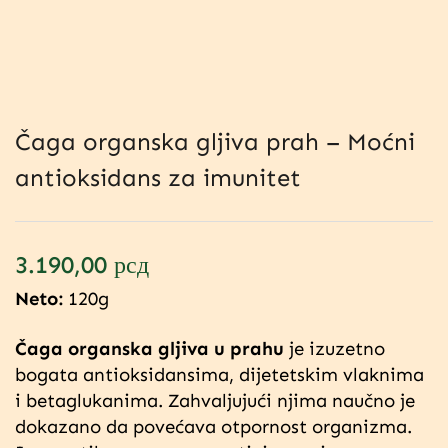
Čaga organska gljiva prah – Moćni
antioksidans za imunitet
3.190,00
рсд
Neto:
120g
Čaga organska gljiva u prahu
je izuzetno
bogata antioksidansima, dijetetskim vlaknima
i betaglukanima. Zahvaljujući njima naučno je
dokazano da povećava otpornost organizma.