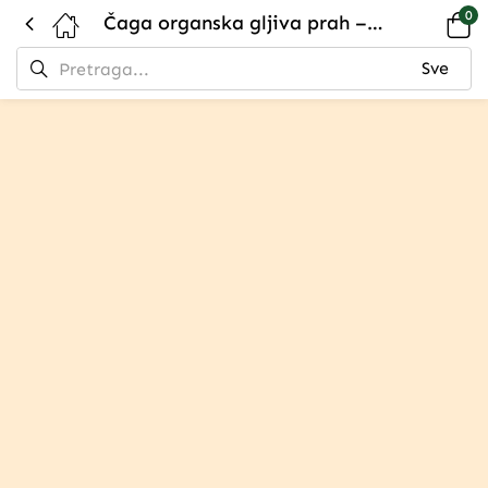
0
Čaga organska gljiva prah – Moćni antioksidans za imunitet