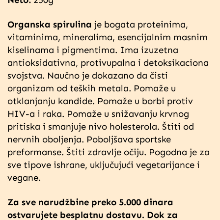
Organska spirulina
je bogata proteinima,
vitaminima, mineralima, esencijalnim masnim
kiselinama i pigmentima. Ima izuzetna
antioksidativna, protivupalna i detoksikaciona
svojstva. Naučno je dokazano da čisti
organizam od teških metala. Pomaže u
otklanjanju kandide. Pomaže u borbi protiv
HIV-a i raka. Pomaže u snižavanju krvnog
pritiska i smanjuje nivo holesterola. Štiti od
nervnih oboljenja. Poboljšava sportske
preformanse. Štiti zdravlje očiju. Pogodna je za
sve tipove ishrane, uključujući vegetarijance i
vegane.
Za sve narudžbine preko 5.000 dinara
ostvarujete besplatnu dostavu. Dok za