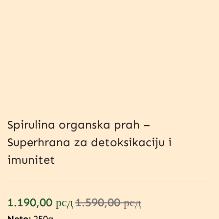
Spirulina organska prah –
Superhrana za detoksikaciju i
imunitet
1.190,00
рсд
1.590,00
рсд
Neto:
250g