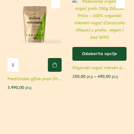
Odaberite opcije
Organski rogač mleven prah – Podrška metabolizmu i kostima
250,00
рсд
–
490,00
рсд
Medicinske gljive prah (Mix 7 pečuraka) – Podrška imunitetu
3.990,00
рсд