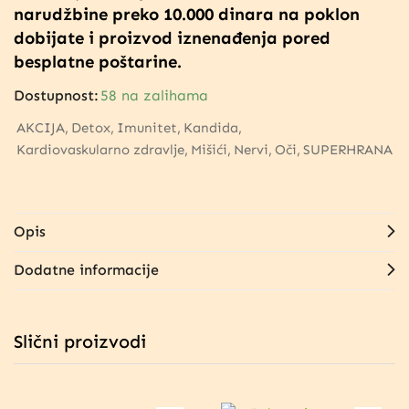
narudžbine preko 10.000 dinara na poklon
dobijate i proizvod iznenađenja pored
besplatne poštarine.
Dostupnost:
58 na zalihama
AKCIJA
Detox
Imunitet
Kandida
Kardiovaskularno zdravlje
Mišići
Nervi
Oči
SUPERHRANA
Opis
Dodatne informacije
Slični proizvodi