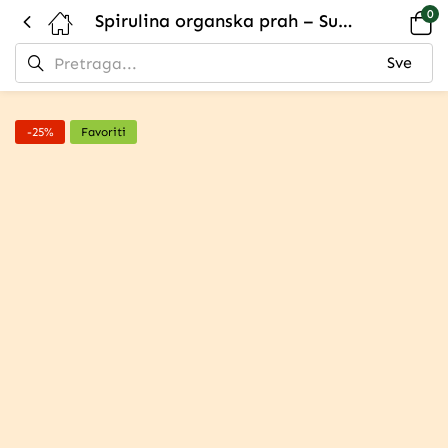
0
Spirulina organska prah – Superhrana za detoksikaciju i imunitet
-25%
Favoriti