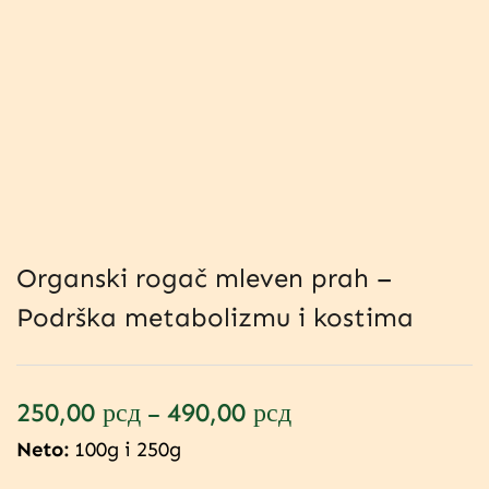
Organski rogač mleven prah –
Podrška metabolizmu i kostima
250,00
рсд
490,00
рсд
–
Neto:
100g i 250g