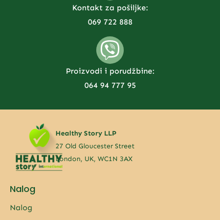
Kontakt za pošiljke:
069 722 888
Proizvodi i porudžbine:
064 94 777 95
Healthy Story LLP
27 Old Gloucester Street
London, UK, WC1N 3AX
Nalog
Nalog