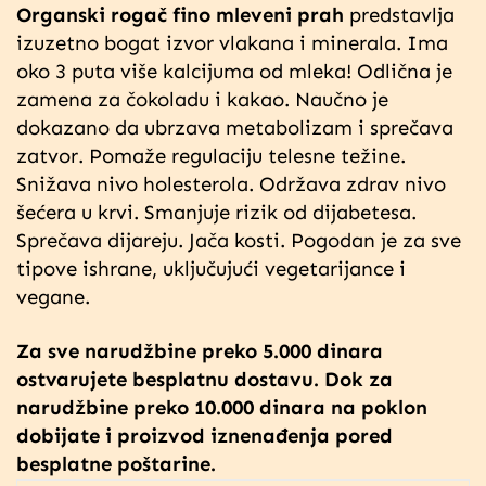
Organski rogač fino mleveni prah
predsta
vlja
izuzetno bogat izvor vlakana i minerala. Ima
oko 3 puta više kalcijuma od mleka! Odlična je
zamena za čokoladu i kakao.
Naučno je
dokazano da ubrzava metabolizam i sprečava
zatvor. Pomaže regulaciju telesne težine.
Snižava nivo holesterola. Održava zdrav nivo
šećera u krvi. Smanjuje rizik od dijabetesa.
Sprečava dijareju. Jača kosti. Pogodan je za sve
tipove ishrane, uključujući vegetarijance i
vegane.
Za sve narudžbine preko 5.000 dinara
ostvarujete besplatnu dostavu. Dok za
narudžbine preko 10.000 dinara na poklon
dobijate i proizvod iznenađenja pored
besplatne poštarine.