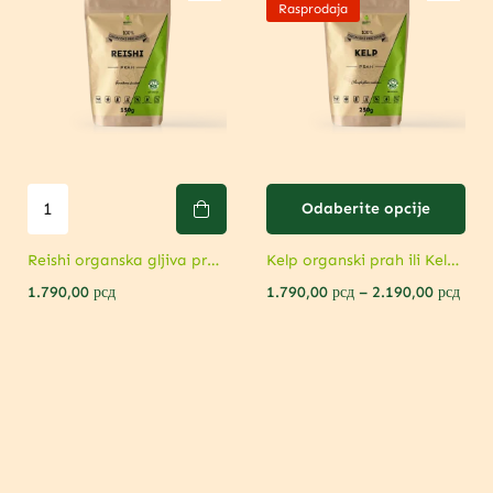
Rasprodaja
Odaberite opcije
Reishi organska gljiva prah – Podrška imunitetu i regulaciji šećera
Kelp organski prah ili Kelp Mix Optimizer 100 kapsula – Izvor joda
1.790,00
рсд
1.790,00
рсд
–
2.190,00
рсд