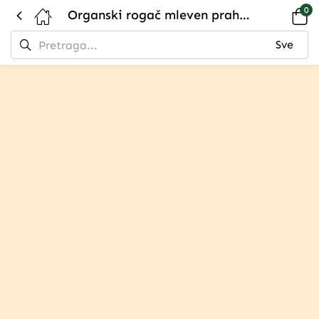
0
Organski rogač mleven prah – Podrška metabolizmu i kostima