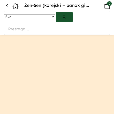
0
Žen-Šen (korejski – panax ginseng) 500mg 120 kapsula
-8%
Favoriti