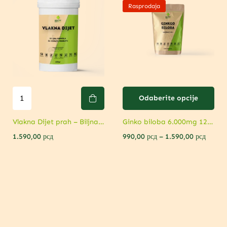
Rasprodaja
Odaberite opcije
Vlakna Dijet prah – Biljna formula za mršavljenje
Ginko biloba 6.000mg 120 tableta i 2.000mg 90 kapsula sa Vit B
1.590,00
рсд
990,00
рсд
–
1.590,00
рсд