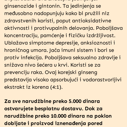
ginsenozide i gintonin. Ta jedinjenja se
međusobno nadopunjuju kako bi pružili niz
zdravstvenih koristi, poput antioksidativne
aktivnosti i protivupalnih delovanja. Poboljšava
koncentraciju, pamćenje i fizičku izdržljivost.
Ublažava simptome depresije, anksioznosti i
hroničnog umora. Jača imuni sistem i bori se
protiv infekcija. Poboljšava seksualno zdravlje i
snižava nivo šećera u krvi. Koristi se za
prevenciju raka. Ovaj korejski ginseng
predstavlja visoko apsorbujući i vodorastvorljivi
ekstrakt iz korena (4:1).
Za sve narudžbine preko 5.000 dinara
ostvarujete besplatnu dostavu. Dok za
narudžbine preko 10.000 dinara na poklon
dobijate i proizvod iznenađenja pored