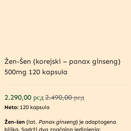
Žen-Šen (korejski – panax ginseng)
500mg 120 kapsula
2.290,00
рсд
2.490,00
рсд
Neto:
120 kapsula
Žen-šen
(lat.
Panax ginseng
) je adaptogena
biljka. Sadrži dva značajna jedinjenja: