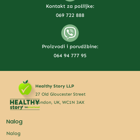
Kontakt za pošiljke:
069 722 888
Proizvodi i porudžbine:
064 94 777 95
Healthy Story LLP
27 Old Gloucester Street
London, UK, WC1N 3AX
Nalog
Nalog