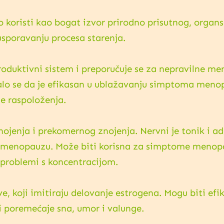
o koristi kao bogat izvor prirodno prisutnog, organs
usporavanju procesa starenja.
oduktivni sistem i preporučuje se za nepravilne me
alo se da je efikasan u ublažavanju simptoma menop
e raspoloženja.
nojenja i prekomernog znojenja. Nervni je tonik i a
 menopauzu. Može biti korisna za simptome menopau
 problemi s koncentracijom.
ve, koji imitiraju delovanje estrogena. Mogu biti efi
 poremećaje sna, umor i valunge.