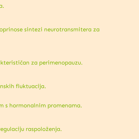
a.
doprinose sintezi neurotransmitera za
rakterističan za perimenopauzu.
skih fluktuacija.
anim s hormonalnim promenama.
egulaciju raspoloženja.