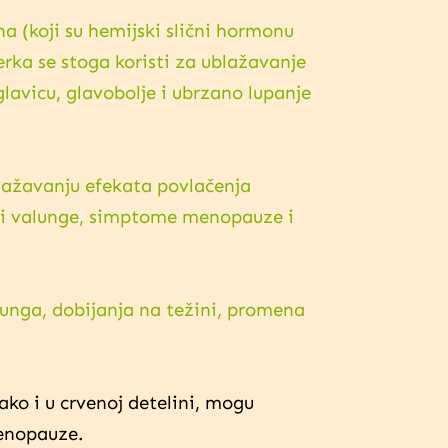
a (koji su hemijski slični hormonu
erka se stoga koristi za ublažavanje
avicu, glavobolje i ubrzano lupanje
blažavanju efekata povlačenja
ti valunge, simptome menopauze i
unga, dobijanja na težini, promena
ako i u crvenoj detelini, mogu
menopauze.