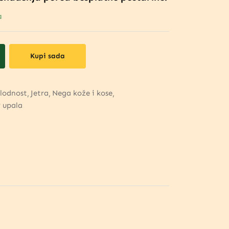
a
Kupi sada
lodnost
Jetra
Nega kože i kose
 upala