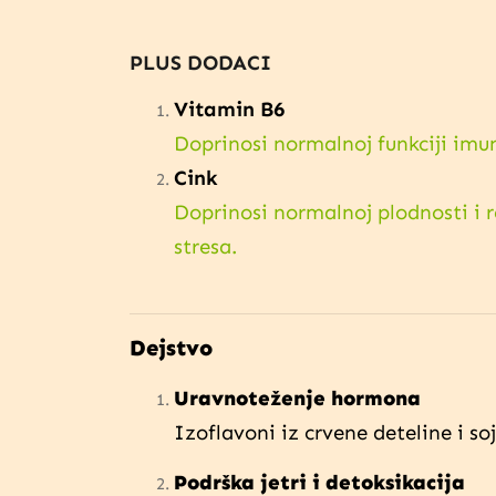
PLUS DODACI
Vitamin B6
Doprinosi normalnoj funkciji imu
Cink
Doprinosi normalnoj plodnosti i r
stresa.
Dejstvo
Uravnoteženje hormona
Izoflavoni iz crvene deteline i so
Podrška jetri i detoksikacija