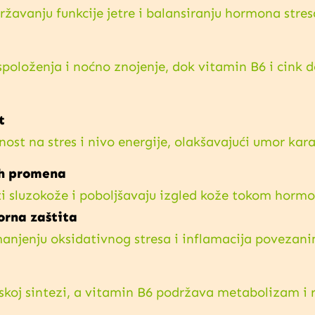
žavanju funkcije jetre i balansiranju hormona stres
spoloženja i noćno znojenje, dok vitamin B6 i cink 
t
nost na stres i nivo energije, olakšavajući umor ka
ih promena
i sluzokože i poboljšavaju izgled kože tokom hormon
orna zaštita
manjenju oksidativnog stresa i inflamacija povez
oj sintezi, a vitamin B6 podržava metabolizam i r