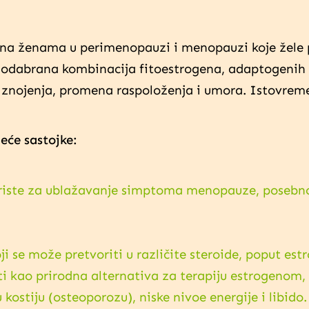
ena ženama u perimenopauzi i menopauzi koje žele
odabrana kombinacija fitoestrogena, adaptogenih b
znojenja, promena raspoloženja i umora. Istovreme
deće sastojke:
koriste za ublažavanje simptoma menopauze, posebno 
oji se može pretvoriti u različite steroide, poput e
ti kao prirodna alternativa za terapiju estrogenom
kostiju (osteoporozu), niske nivoe energije i libido.