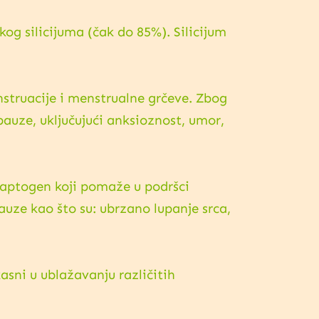
kog silicijuma (čak do 85%). Silicijum
nstruacije i menstrualne grčeve. Zbog
auze, uključujući anksioznost, umor,
daptogen koji pomaže u podršci
ze kao što su: ubrzano lupanje srca,
kasni u ublažavanju različitih