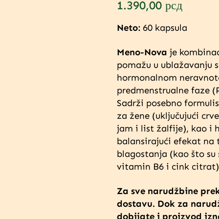
1.390,00
рсд
Neto:
60 kapsula
Meno-Nova
je kombinaci
pomažu u ublažavanju 
hormonalnom neravnot
predmenstrualne faze (
Sadrži posebno formuli
za žene (uključujući crve
jam i list žalfije), kao i
balansirajući efekat na t
blagostanja (kao što su s
vitamin B6 i cink citrat)
Za sve narudžbine prek
dostavu. Dok za narudž
dobijate i proizvod iz