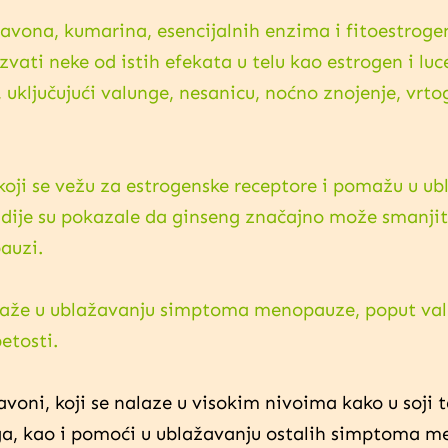
lavona, kumarina, esencijalnih enzima i fitoestrogen
vati neke od istih efekata u telu kao estrogen i luc
ljučujući valunge, nesanicu, noćno znojenje, vrtogl
 koji se vežu za estrogenske receptore i pomažu u u
dije su pokazale da ginseng značajno može smanji
auzi.
maže u ublažavanju simptoma menopauze, poput val
etosti.
avoni, koji se nalaze u visokim nivoima kako u soji t
nga, kao i pomoći u ublažavanju ostalih simptoma 