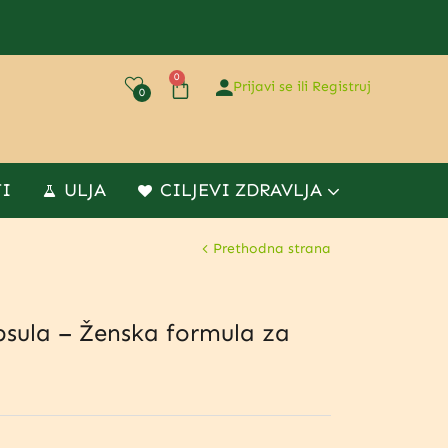
0
Prijavi se ili Registruj
0
TI
ULJA
CILJEVI ZDRAVLJA
Prethodna strana
sula – Ženska formula za