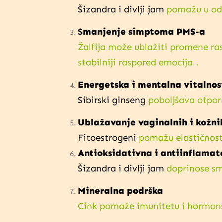
Šizandra i divlji jam
pomažu u odr
S
manjenje simptoma PMS-a
Žalfija može ublažiti promene ra
stabilniji raspored emocija
.
Energetska i mentalna vitalnos
Sibirski ginseng
poboljšava otpor
Ublažavanje vaginalnih i kožn
Fitoestrogeni
pomažu elastičnost
Antioksidativna i antiinflamat
Šizandra i divlji jam
doprinose s
Mineralna podrška
Cink pomaže imunitetu i hormonsk