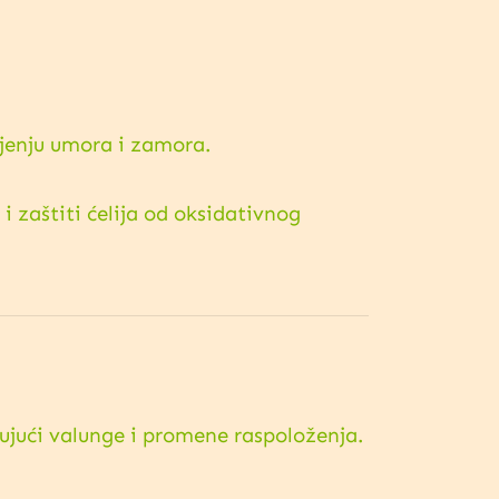
njenju umora i zamora.
i zaštiti ćelija od oksidativnog
ujući valunge i promene raspoloženja.