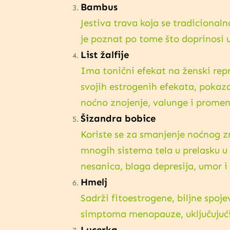
Bambus
Jestiva trava koja se tradicionaln
je poznat po tome što doprinosi 
List žalfije
Ima tonični efekat na ženski repr
svojih estrogenih efekata, pokaz
noćno znojenje, valunge i promen
Šizandra bobice
Koriste se za smanjenje noćnog z
mnogih sistema tela u prelasku u
nesanica, blaga depresija, umor i
Hmelj
Sadrži fitoestrogene, biljne spoje
simptoma menopauze, uključujući
Lucerka