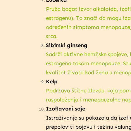
Pruža bogat izvor alkaloida, izof
estrogenu). To znači da mogu izaz
određenih simptoma menopauze, uk
srca.
Sibirski ginseng
Sadrži aktivne hemijske spojeve,
estrogena tokom menopauze. Stu
kvalitet života kod žena u menop
Kelp
Podržava štitnu žlezdu, koja po
raspoloženja i menopauzalne nap
Izoflavoni soje
Istraživanja su pokazala da izofl
prepoloviti pojavu i težinu valu