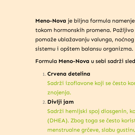
Meno-Nova
je biljna formula namenj
tokom hormonskih promena. Pažljivo 
pomaže ublažavanju valunga, noćnog 
sistemu i opštem balansu organizma.
Formula
Meno-Nova
u sebi sadrži sle
Crvena detelina
Sadrži izoflavone koji se često 
znojenja.
Divlji jam
Sadrži hemijski spoj diosgenin, k
(DHEA). Zbog toga se često koris
menstrualne grčeve, slabu gustinu 