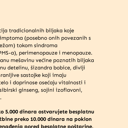
ja tradicionalnih biljaka koje
simptoma (posebno onih povezanih s
ežom) tokom sindroma
PMS-a), perimenopauze i menopauze.
sanu mešavinu većine poznatih biljaka
nu detelinu, šizandra bobice, divlji
 hranljive sastojke koji imaju
elo i doprinose osećaju vitalnosti i
ibirski ginseng, sojini izoflavoni,
.
o 5.000 dinara ostvarujete besplatnu
bine preko 10.000 dinara na poklon
nenađenja pored besplatne poštarine.