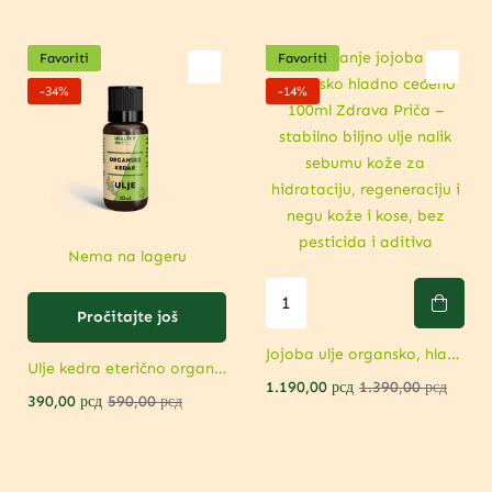
Favoriti
Favoriti
-34%
-14%
Nema na lageru
Pročitajte još
Jojoba ulje organsko, hladno ceđeno – Prirodni „skin & hair eliksir”
Ulje kedra eterično organsko – Aromaterapija za opuštanje
1.190,00
рсд
1.390,00
рсд
390,00
рсд
590,00
рсд