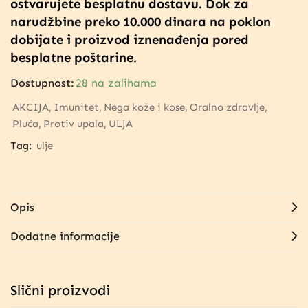
ostvarujete besplatnu dostavu. Dok za
narudžbine preko 10.000 dinara na poklon
dobijate i proizvod iznenađenja pored
besplatne poštarine.
Dostupnost:
28 na zalihama
AKCIJA
Imunitet
Nega kože i kose
Oralno zdravlje
Pluća
Protiv upala
ULJA
Tag:
ulje
Opis
Dodatne informacije
Slični proizvodi