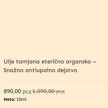
Ulje tamjana eterično organsko –
Snažno antiupalno dejstvo
890,00
рсд
1.090,00
рсд
Neto:
10ml