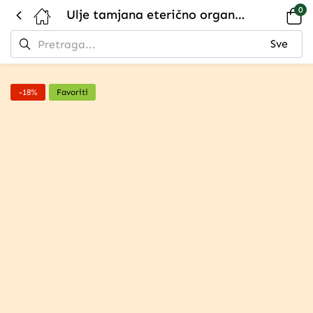
0
Ulje tamjana eterično organsko – Snažno antiupalno dejstvo
-18%
Favoriti