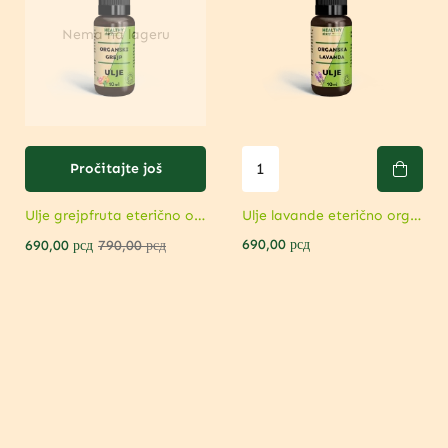
Nema na lageru
Pročitajte još
Ulje grejpfruta eterično organsko – Za metabolizam i mršavljenje
Ulje lavande eterično organsko – Za opuštanje i zaštitu od stresa
690,00
рсд
690,00
рсд
790,00
рсд