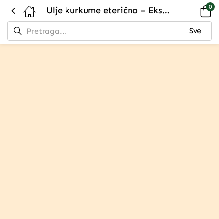
0
Ulje kurkume eterično – Ekstrakt za regeneraciju nervnog sistema