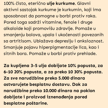
100% čisto, eterično
ulje kurkume
. Glavni
aktivni sastojak kurkume je kurkumin, koji ima
sposobnost da pomogne u borbi protiv raka.
Pored toga sadrži vitamine, fenole i druge
alkaloide koji promovišu zdravlje. Pomaže u
smanjenju bolova, upala i ukočenosti povezanih
sa artritisom. Ublažava depresiju i anksioznost.
Smanjuje pojavu hiperpigmentacije lica, kao i
sitnih bora. Pomaže u borbi protiv prehlade.
Za kupljena 3-5 ulja dobijate 10% popusta, za
6-10 20% popusta, a za preko 10 30% popusta.
Za sve narudžbine preko 5.000 dinara
ostvarujete besplatnu dostavu. Dok za
narudžbine preko 10.000 dinara na poklon
dobijate i proizvod iznenađenja pored
besplatne poštarine.