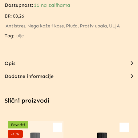
Dostupnost:
11 na zalihama
BR:
08,26
Antistres
Nega kože i kose
Pluća
Protiv upala
ULJA
Tag:
ulje
Opis
Dodatne informacije
Slični proizvodi
Favoriti
-13%