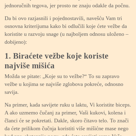
jednoručnih tegova, jer prosto ne znaju odakle da počnu.
Da bi ovo razjasnili i pojednostavili, navešću Vam tri
osnovna kriterijuma kako bi odlučili koje ćete vežbe da
koristite u razvoju snage (u najboljem odnosu uloženo –
dobijeno):
1.
Biraćete vežbe koje koriste
najviše mišića
Možda se pitate: „Koje su to vežbe?“ To su zapravo
vežbe u kojima se najviše zglobova pokreće, odnosno
savija.
Na primer, kada savijete ruku u laktu, Vi koristite biceps.
A ako uzmemo čučanj za primer, Vaši kukovi, kolena i
članci će se pokretati. Dakle, skoro čitavo telo. To znači
da ćete prilikom čučnja koristiti više mišićne mase nego