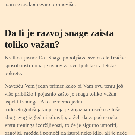
nam se svakodnevno promoviše.
Da li je razvoj snage zaista
toliko važan?
Kratko i jasno: Da!
Snaga poboljšava sve ostale fizičke
sposobnosti i ona je osnov za sve ljudske i atletske
pokrete.
Navešću Vam jedan primer kako bi Vam ovu temu još
više približio i pojasnio zašto je snaga toliko važan
aspekt treninga.
Ako uzmemo jednu
tridesetogodišnjakinju koja je gojazna i oseća se loše
zbog svog izgleda i zdravlja, a želi da započne neku
vrstu treninga izdržljivosti, to će je sigurno umoriti,
oznojiti, možda i pomoći da istopi neko kilo, ali je neće