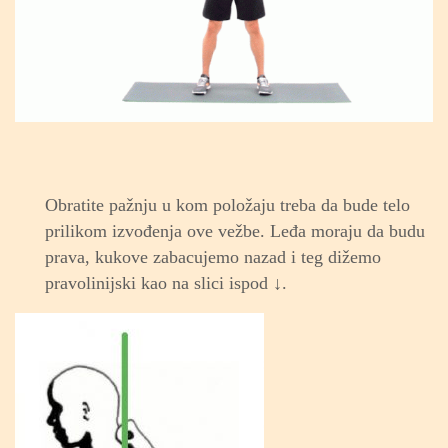
Obratite pažnju u kom položaju treba da bude telo
prilikom izvođenja ove vežbe. Leđa moraju da budu
prava, kukove zabacujemo nazad i teg dižemo
pravolinijski kao na slici ispod ↓.