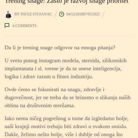
Trening snage: Zašto je razvoj snage prioritet
BY
PAVLE STOJANAC
04/12/2018
07/05/2025
6
COMMENTS
Da li je trening snage odgovor na mnoga pitanja?
U svetu punog instagram modela, steroida, silikonskih
implantanata i sl. vreme je da se unese inteligencija,
logika i zdrav razum u fitnes industriju.
Ovde ćemo se fokusirati na snagu, zdravlje i
dugovečnost, jer ne treba da se brinemo o slikanju naših
oblina na društvenim mrežama.
Iako nema ničeg pogrešnog u tome da izgledamo bolje,
naši krajnji motivi trebaju biti zdravi u svakom smislu.
Dakle, želimo nešto bolje, više i dublje od onoga što