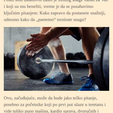
i koji su mu benefiti, vreme je da se pozabavimo
ključnim pitanjem: Kako zapravo da postanete snažniji,
odnosno kako da „pametno“ trenirate snagu?
Ovo, začuđujuće, može da bude jako teško pitanje,
posebno za početnike koji po prvi put ulaze u teretanu i
vide toliko puno mašina, kardio sprava, dvoručnih i