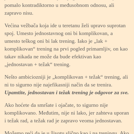
pomalo kontradiktorno u međusobnom odnosu, ali
zapravo nisu.
Većina vežbača koja ide u teretanu želi upravo suprotan
spoj. Umesto jednostavnog oni bi komplikovan, a
umesto teškog oni bi lak trening. Iako je „lak +
komplikovan“ trening na prvi pogled primamljiv, on kao
takav nikada ne može da bude efektivan kao
„jednostavan + težak“ trening.
Nešto ambiciozniji je „komplikovan + težak“ trening, ali
ni to sigurno nije najefikasniji način da se trenira.
Upamtite,
jednostavan i težak trening je odgovor za sve.
Ako hoćete da smršate i ojačate, to sigurno nije
komplikovano. Međutim, nije ni lako, jer zahteva uporan
i težak rad, a težak rad je zapravo veoma jednostavan.
Možemo reći da je u životu slično kao i na treningu. Ako