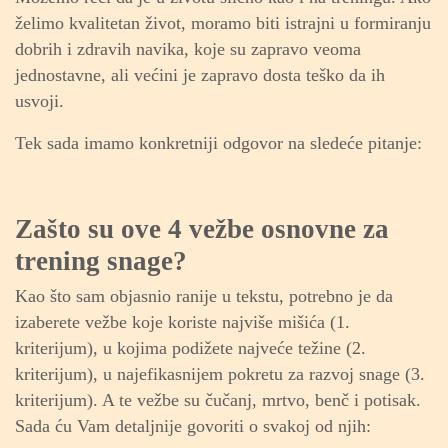
želimo kvalitetan život, moramo biti istrajni u formiranju
dobrih i zdravih navika, koje su zapravo veoma
jednostavne, ali većini je zapravo dosta teško da ih
usvoji.
Tek sada imamo konkretniji odgovor na sledeće pitanje:
Zašto su ove 4 vežbe osnovne za
trening snage?
Kao što sam objasnio ranije u tekstu, potrebno je da
izaberete vežbe koje koriste najviše mišića (1.
kriterijum), u kojima podižete najveće težine (2.
kriterijum), u najefikasnijem pokretu za razvoj snage (3.
kriterijum). A te vežbe su čučanj, mrtvo, benč i potisak.
Sada ću Vam detaljnije govoriti o svakoj od njih: