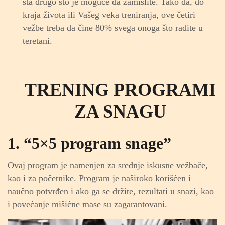
šta drugo što je moguće da zamislite. Tako da, do
kraja života ili Vašeg veka treniranja, ove četiri
vežbe treba da čine 80% svega onoga što radite u
teretani.
TRENING PROGRAMI
ZA SNAGU
1. “5×5 program snage”
Ovaj program je namenjen za srednje iskusne vežbače,
kao i za početnike. Program je naširoko korišćen i
naučno potvrđen i ako ga se držite, rezultati u snazi, kao
i povećanje mišićne mase su zagarantovani.