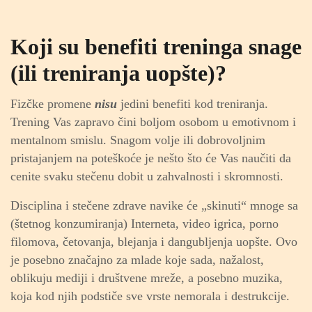
Koji su benefiti treninga snage
(ili treniranja uopšte)?
Fizčke promene
nisu
jedini benefiti kod treniranja.
Trening Vas zapravo čini boljom osobom u emotivnom i
mentalnom smislu. Snagom volje ili dobrovoljnim
pristajanjem na poteškoće je nešto što će Vas naučiti da
cenite svaku stečenu dobit u zahvalnosti i skromnosti.
Disciplina i stečene zdrave navike će „skinuti“ mnoge sa
(štetnog konzumiranja) Interneta, video igrica, porno
filomova, četovanja, blejanja i dangubljenja uopšte. Ovo
je posebno značajno za mlade koje sada, nažalost,
oblikuju mediji i društvene mreže, a posebno muzika,
koja kod njih podstiče sve vrste nemorala i destrukcije.