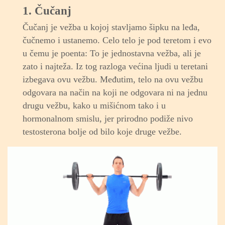
1. Čučanj
Čučanj je vežba u kojoj stavljamo šipku na leđa,
čučnemo i ustanemo. Celo telo je pod teretom i evo
u čemu je poenta: To je jednostavna vežba, ali je
zato i najteža. Iz tog razloga većina ljudi u teretani
izbegava ovu vežbu. Međutim, telo na ovu vežbu
odgovara na način na koji ne odgovara ni na jednu
drugu vežbu, kako u mišićnom tako i u
hormonalnom smislu, jer prirodno podiže nivo
testosterona bolje od bilo koje druge vežbe.