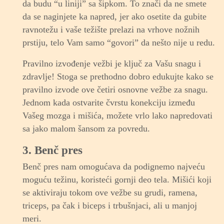
da budu “u liniji” sa šipkom. To znači da ne smete
da se naginjete ka napred, jer ako osetite da gubite
ravnotežu i vaše težište prelazi na vrhove nožnih
prstiju, telo Vam samo “govori” da nešto nije u redu.
Pravilno izvođenje vežbi je ključ za Vašu snagu i
zdravlje! Stoga se prethodno dobro edukujte kako se
pravilno izvode ove četiri osnovne vežbe za snagu.
Jednom kada ostvarite čvrstu konekciju između
Vašeg mozga i mišića, možete vrlo lako napredovati
sa jako malom šansom za povredu.
3. Benč pres
Benč pres nam omogućava da podignemo najveću
moguću težinu, koristeći gornji deo tela. Mišići koji
se aktiviraju tokom ove vežbe su grudi, ramena,
triceps, pa čak i biceps i trbušnjaci, ali u manjoj
meri.