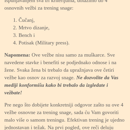
Ispunjavanjem sva tri kriterijuma, dolazimo do 4
osnovnih vežbi za trening snage:
1. Čučanj,
2.
Mrtvo dizanje,
3.
Bench i
4.
Potisak (Military press).
Napomena:
Ove vežbe nisu samo za muškarce. Sve
navedene stavke i benefiti se podjednako odnose i na
žene. Svaka žena bi trebalo da upražnjava ove četiri
vežbe kao osnov za razvoj snage.
Ne dozvolite da Vas
mediji konformišu kako bi trebalo da izgledate i
vežbate!
Pre nego što dobijete konkretniji odgovor zašto su ove 4
vežbe osnovne za trening snage, sada ću Vam govoriti
malo više o samom treningu. Efektivan trening je ujedno
jednostavan i težak. Na prvi pogled, ove reči deluju