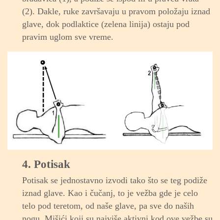
(2). Dakle, ruke završavaju u pravom položaju iznad
glave, dok podlaktice (zelena linija) ostaju pod
pravim uglom sve vreme.
4. Potisak
Potisak se jednostavno izvodi tako što se teg podiže
iznad glave. Kao i čučanj, to je vežba gde je celo
telo pod teretom, od naše glave, pa sve do naših
nogu. Mišići koji su najviše aktivni kod ove vežbe su