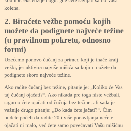
kod npr. ekstenzije nogu, gde ćete savijati samo Vaša
kolena.
2. Biraćete vežbe pomoću kojih
možete da podignete najveće težine
(u pravilnom pokretu, odnosno
formi)
Uzećemo ponovo čučanj za primer, koji je inače kralj
vežbi, jer aktivira najviše mišića sa kojim možete da
podignete skoro najveće težine.
Ako radite čučanj bez težine, pitanje je: „Koliko će Vas
taj čučanj ojačati?“. Ako nikada pre toga niste vežbali,
sigurno ćete ojačati od čučnja bez težine, ali sada je
važnije drugo pitanje: „Do kada ćete jačati?“. Čim
budete počeli da radite 20 i više ponavljanja nećete
ojačati ni malo, već ćete samo povećavati Vašu mišičnu