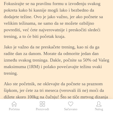
Fokusirajte se na pravilnu formu u izvođenju svakog
pokreta kako bi kasnije mogli lako i bezbedno da
dodajete težine. Ovo je jako važno, jer ako počnete sa
velikim težinama, ne samo da se možete ozbiljno
povrediti, već ćete najverovatnije i preskočiti sledeći
trening, a to će biti početak kraja.
Jako je važno da ne preskačete trening, kao ni da ga
radite dan za danom. Morate da odmorite jedan dan
između svakog treninga. Dakle, počnite sa 50% od Vašeg
maksimuma (1RM) i polako povećavajte težinu svaki
trening.
Ako ste početnik, ne oklevajte da počnete sa praznom
šipkom, jer ćete za tri meseca (verovali ili ne) moći da
dižete skoro 100kg na čučnju! Što se tiče mrtvog dizanja
i veslanja šipkom, morate da stavite neke ploče, jer teg
Početna
Proizvodi
Sačuvano
Nalog
ne može da Vam visi u vazduhu.