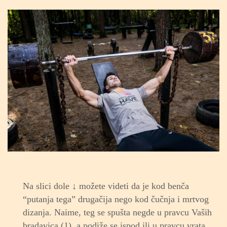
Na slici dole ↓ možete videti da je kod benča
“putanja tega” drugačija nego kod čučnja i mrtvog
dizanja. Naime, teg se spušta negde u pravcu Vaših
bradavica (1), a podiže se ispod ili u pravcu vrata