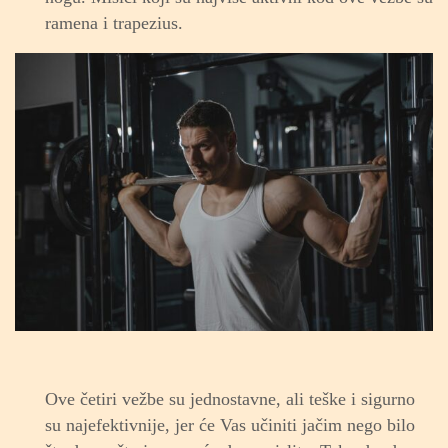
ramena i trapezius.
Ove četiri vežbe su jednostavne, ali teške i sigurno
su najefektivnije, jer će Vas učiniti jačim nego bilo