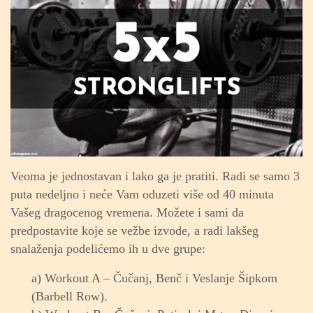
Veoma je jednostavan i lako ga je pratiti. Radi se samo 3
puta nedeljno i neće Vam oduzeti više od 40 minuta
Vašeg dragocenog vremena. Možete i sami da
predpostavite koje se vežbe izvode, a radi lakšeg
snalaženja podelićemo ih u dve grupe:
a) Workout A – Čučanj, Benč i Veslanje Šipkom
(Barbell Row).