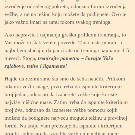
izvođenje određenog pokreta, odnosno formu izvođenja
vežbe, a ne na težinu koju možete da podignete. Ovo je
jako važno imati na umu tokom svakog treninga.
Ako napravite i najmanju grešku prilikom treniranja, to
Vas može koštati velike povrede. Tada biste morali, u
najboljem slučaju, da pauzirate od treninga najmanje 4-5
meseci.
Stoga,
trenirajte pametno – čuvajte Vaše
zglobove, tetive i ligamente!
Hajde da rezimiramo šta smo do sada naučili. Prilikom
odabira vežbi snage, prvo treba da ispunite kriterijum
broj jedan, odnosno da izaberete vežbe koje koriste
najviše mišićne mase. Zatim treba da ispunite kriterijum
broj dva, odnosno da izaberete vežbe pomoću kojih
možete da podignete najveću moguću težinu u pravilnoj
formi. Na kraju Vam preostaje da ispunite i kriterijum
broj tri, odnosno da izvodite vežbu u najefikasnijem