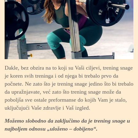
Dakle, bez obzira na to koji su Vaši ciljevi, trening snage
je koren svih treninga i od njega bi trebalo prvo da
počnete. Ne zato što je trening snage jedino što bi trebalo
da upražnjavate, već zato što trening snage može da
poboljša sve ostale preformanse do kojih Vam je stalo,
uključujući Vaše zdravlje i Vaš izgled.
Možemo slobodno da zaključimo da je trening snage u
najboljem odnosu „uloženo – dobijeno“.