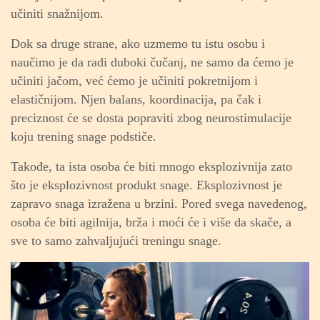
učiniti snažnijom.
Dok sa druge strane, ako uzmemo tu istu osobu i
naučimo je da radi duboki čučanj, ne samo da ćemo je
učiniti jačom, već ćemo je učiniti pokretnijom i
elastičnijom. Njen balans, koordinacija, pa čak i
preciznost će se dosta popraviti zbog neurostimulacije
koju trening snage podstiče.
Takođe, ta ista osoba će biti mnogo eksplozivnija zato
što je eksplozivnost produkt snage. Eksplozivnost je
zapravo snaga izražena u brzini. Pored svega navedenog,
osoba će biti agilnija, brža i moći će i više da skače, a
sve to samo zahvaljujući treningu snage.