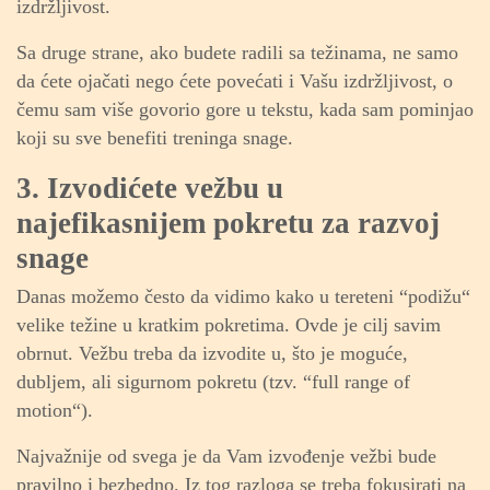
izdržljivost.
Sa druge strane, ako budete radili sa težinama, ne samo
da ćete ojačati nego ćete povećati i Vašu izdržljivost, o
čemu sam više govorio gore u tekstu, kada sam pominjao
koji su sve benefiti treninga snage.
3. Izvodićete vežbu u
najefikasnijem pokretu za razvoj
snage
Danas možemo često da vidimo kako u tereteni “podižu“
velike težine u kratkim pokretima. Ovde je cilj savim
obrnut. Vežbu treba da izvodite u, što je moguće,
dubljem, ali sigurnom pokretu (tzv. “full range of
motion“).
Najvažnije od svega je da Vam izvođenje vežbi bude
pravilno i bezbedno. Iz tog razloga se treba fokusirati na